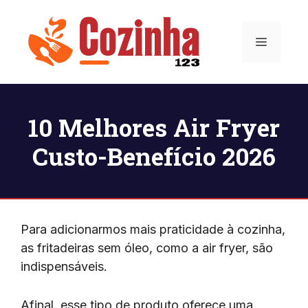
Pular
para
Menu
o
conteúdo
10 Melhores Air Fryer
Custo-Benefício 2026
Para adicionarmos mais praticidade à cozinha,
as fritadeiras sem óleo, como a air fryer, são
indispensáveis.
Afinal, esse tipo de produto oferece uma